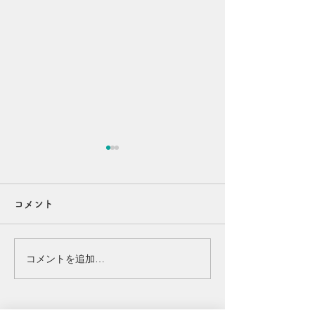
コメント
年始の挨拶
コメントを追加…
ホームページ 
アルのお知らせ