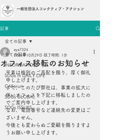
一般社団法人コレクティブ・アクション
記事
全ての記事
aya7324
全ての記事
2024年10月29日
読了時間: 1分
オフィス移転のお知らせ
INFORMATION
平素は格別のご高配を賜り、厚く御礼
SDGs in DAILY LIFE
申し上げます。
CAForum
さて、このたび弊社は、事業の拡大に
伴いオフィスを下記に移転しましたの
SDGs GLOBAL
でご案内申し上げます。
SDGs ISSUES
なお、電話番号など連絡先の変更はご
ざいません。
今後とも変わらぬご愛顧を賜りますよ
うお願い申し上げます。