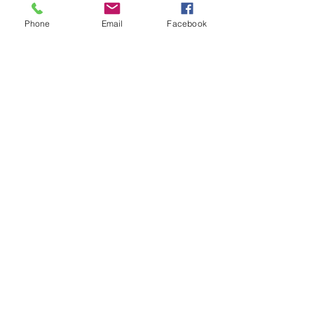
Phone
Email
Facebook
一般社団法人コレクティブ・アクション
東京都品川区東五反田2-20-2
ハイマウント御殿山 903号室
map
ABOUT US
COMPANY
SERVICES
BLOGS
CONTACT