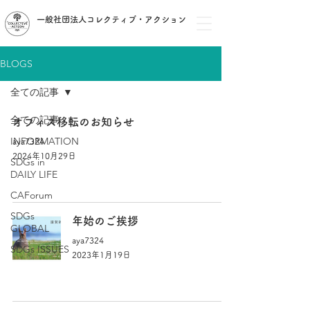
一般社団法人コレクティブ・アクション
BLOGS
全ての記事
全ての記事
オフィス移転のお知らせ
INFORMATION
aya7324
2024年10月29日
SDGs in
DAILY LIFE
CAForum
SDGs
年始のご挨拶
GLOBAL
aya7324
SDGs ISSUES
2023年1月19日