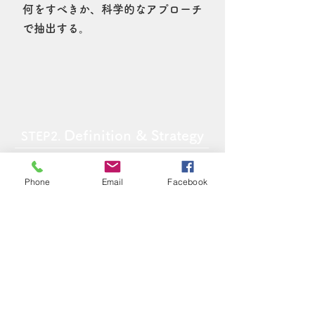
​何をすべきか、科学的なアプローチ
で抽出する。
Definition & Strategy
STEP2.
・戦略立案
Phone
Email
Facebook
-客観的で現実的なプライオリティー
​-スピード感と長期的視点の両立